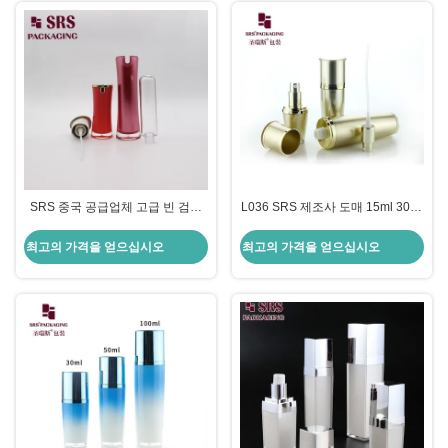
SRS 중국 공급업체 고급 빈 검은
L036 SRS 제조사 도매 15ml 30ml
피부 관리 제품 용기 아크릴 로션
50ml 80ml 120ml 골든 럭셔리 빈
병
화장품 아크릴
최고의 가격을 얻으십시오
최고의 가격을 얻으십시오