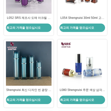
L052 SRS 제조사 도매 아크릴 사
L054 Shengruisi 30ml 50ml 고급
각형 모양 빈 펌프 용기 (투명 뚜껑
사각형 모양 금속화 된 플라스틱 로
포함)
션 펌프 화장품 용 병
최고의 가격을 얻으십시오
최고의 가격을 얻으십시오
Shengruisi 최신 디자인 빈 광장 금
L080 Shengruisi 주문 색상 삼각형
속화 아크릴 럭셔리 펌프 스킨케어
15ml 30ml 50ml 플라스틱 아크릴
로션 병
로션 피부 관리 포장
최고의 가격을 얻으십시오
최고의 가격을 얻으십시오