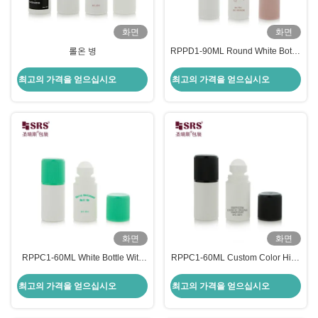
화면
화면
롤온 병
RPPD1-90ML Round White Bottle
With Colored Ribbed CRC Cap
Double Wall High End Roll On
최고의 가격을 얻으십시오
최고의 가격을 얻으십시오
Bottle
화면
화면
RPPC1-60ML White Bottle With
RPPC1-60ML Custom Color High
Green Injection Double End CRC
Quality No Leakage Empty
Cap Ribbed For Deodorant Gel
Wholesale Roller Ball Bottles
최고의 가격을 얻으십시오
최고의 가격을 얻으십시오
Pain Relief