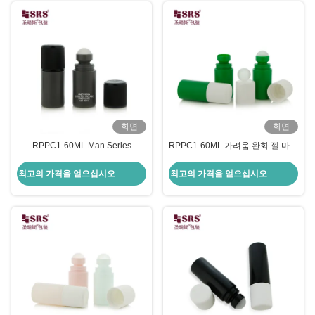
화면
화면
RPPC1-60ML Man Series
RPPC1-60ML 가려움 완화 젤 마사
Antiperspirant Gel Roller Ball
지 롤러볼 병 인쇄 로고 CRC 누출
Bottle With CRC Plastic Bottles
방지 녹색 포장
최고의 가격을 얻으십시오
최고의 가격을 얻으십시오
Wholesale