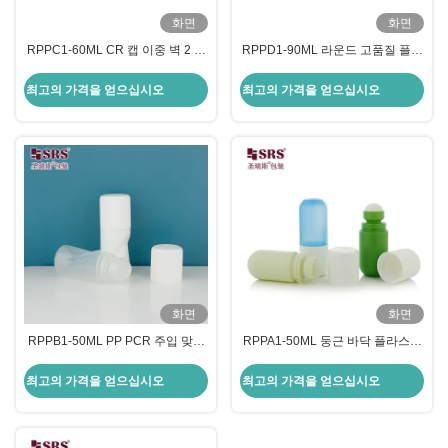
화면
화면
RPPC1-60ML CR 캡 이중 벽 2 온
RPPD1-90ML 라운드 고품질 플라
스 PCR PP 재활용 재료 롤러 볼 병
스틱 친환경 롤온 보틀 (데오드란트
마사지 젤
용) CRC 어린이 안전 캡
최고의 가격을 얻으십시오
최고의 가격을 얻으십시오
화면
화면
RPPB1-50ML PP PCR 주입 맞춤
RPPA1-50ML 둥근 바닥 플라스틱
형 색상 독특한 디자인 통증 완화
PP PCR 롤러 볼 병, 발한 억제제
젤 병 도매 누출 방지 롤러 병 CRC
포장 CRC용
최고의 가격을 얻으십시오
최고의 가격을 얻으십시오
포함