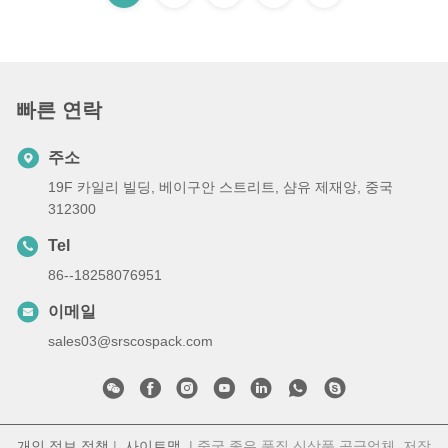
빠른 연락
주소
19F 카일리 빌딩, 베이구안 스트리트, 샴유 제재앙, 중국
312300
Tel
86--18258076951
이메일
sales03@srscospack.com
개인 정보 정책
|
사이트맵
| 중국 좋은 품질 신상품 공급업체. 저작