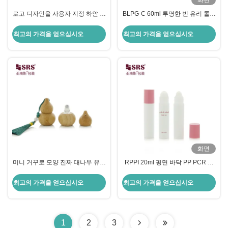
화면
로고 디자인을 사용자 지정 하얀 카
BLPG-C 60ml 투명한 빈 유리 롤온
드 박스 화장품 포장 병 병
데오드란트 젤 병 (로고 인쇄 포함)
최고의 가격을 얻으십시오
최고의 가격을 얻으십시오
화면
미니 거꾸로 모양 진짜 대나무 유리
RPPI 20ml 평면 바닥 PP PCR 플
안쪽 롤러 볼 병 향수 기름 럭셔리
라스틱 롤러 볼 큰 작은 볼 선택 빈
맞춤
누출 없이 포장
최고의 가격을 얻으십시오
최고의 가격을 얻으십시오
1
2
3