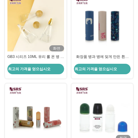
화면
GB3 시리즈 10ML 유리 롤 온 병 아
화장품 병과 병에 맞게 만든 흰색
로마 테라피 및 향수 스프레이어 롤
종이 박스
온 병을위한 두꺼운 바닥 튜브 디자
최고의 가격을 얻으십시오
최고의 가격을 얻으십시오
인