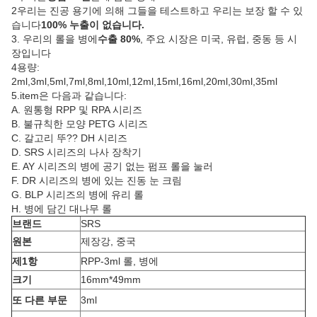
2우리는 진공 용기에 의해 그들을 테스트하고 우리는 보장 할 수 있
습니다
100% 누출이 없습니다.
3. 우리의 롤을 병에
수출 80%
, 주요 시장은 미국, 유럽, 중동 등 시
장입니다
4용량:
2ml,3ml,5ml,7ml,8ml,10ml,12ml,15ml,16ml,20ml,30ml,35ml
5.item은 다음과 같습니다:
A. 원통형 RPP 및 RPA 시리즈
B. 불규칙한 모양 PETG 시리즈
C. 갈고리 뚜?? DH 시리즈
D. SRS 시리즈의 나사 장착기
E. AY 시리즈의 병에 공기 없는 펌프 롤을 눌러
F. DR 시리즈의 병에 있는 진동 눈 크림
G. BLP 시리즈의 병에 유리 롤
H. 병에 담긴 대나무 롤
브랜드
SRS
원본
제장강, 중국
제1항
RPP-3ml 롤, 병에
크기
16mm*49mm
또 다른 부문
3ml