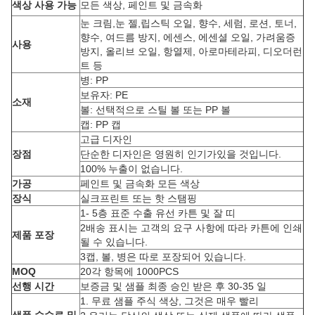
색상 사용 가능
모든 색상, 페인트 및 금속화
눈 크림,눈 젤,립스틱 오일, 향수, 세럼, 로션, 토너,
향수, 여드름 방지, 에센스, 에센셜 오일, 가려움증
사용
방지, 올리브 오일, 항열제, 아로마테라피, 디오더런
트 등
병: PP
보유자: PE
소재
볼: 선택적으로 스틸 볼 또는 PP 볼
캡: PP 캡
고급 디자인
장점
단순한 디자인은 영원히 인기가있을 것입니다.
100% 누출이 없습니다.
가공
페인트 및 금속화 모든 색상
장식
실크프린트 또는 핫 스탬핑
1- 5층 표준 수출 유선 카튼 및 잘 띠
2배송 표시는 고객의 요구 사항에 따라 카튼에 인쇄
제품 포장
될 수 있습니다.
3캡, 볼, 병은 따로 포장되어 있습니다.
MOQ
20각 항목에 1000PCS
선행 시간
보증금 및 샘플 최종 승인 받은 후 30-35 일
1. 무료 샘플 주식 색상, 그것은 매우 빨리