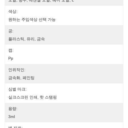
오일, 향수, 에센셜 오일, 헤어 오일, L
색상:
원하는 주입색상 선택 가능
공:
플라스틱, 유리, 금속
캡:
Pp
인위적인:
금속화, 페인팅
심벌 마크:
실크스크린 인쇄, 핫 스탬핑
용량:
3ml