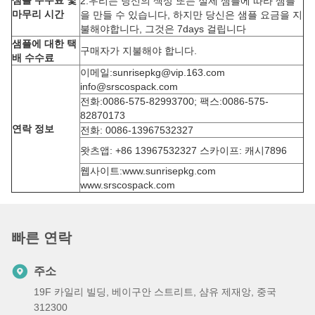
샘플 수수료 및
2.우리는 당신의 색상 또는 실제 샘플에 따라 샘플
마무리 시간
을 만들 수 있습니다, 하지만 당신은 샘플 요금을 지
불해야합니다, 그것은 7days 걸립니다
샘플에 대한 택
구매자가 지불해야 합니다.
배 수수료
이메일:sunrisepkg@vip.163.com
info@srscospack.com
전화:0086-575-82993700; 팩스:0086-575-
82870173
연락 정보
전화: 0086-13967532327
왓츠앱: +86 13967532327 스카이프: 캐시7896
웹사이트:www.sunrisepkg.com
www.srscospack.com
빠른 연락
주소
19F 카일리 빌딩, 베이구안 스트리트, 샴유 제재앙, 중국
312300