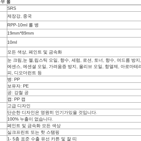
나무 롤
SRS
제장강, 중국
RPP-10ml 롤 병
19mm*89mm
10ml
모든 색상, 페인트 및 금속화
눈 크림,눈 젤,립스틱 오일, 향수, 세럼, 로션, 토너, 향수, 여드름 방지
에센스, 에센셜 오일, 가려움증 방지, 올리브 오일, 항열제, 아로마테
피, 디오더런트 등
병: PP
보유자: PE
공: 강철 공
캡: PP 캡
고급 디자인
단순한 디자인은 영원히 인기가있을 것입니다.
100% 누출이 없습니다.
페인트 및 금속화 모든 색상
실크프린트 또는 핫 스탬핑
1- 5층 표준 수출 유선 카튼 및 잘 띠