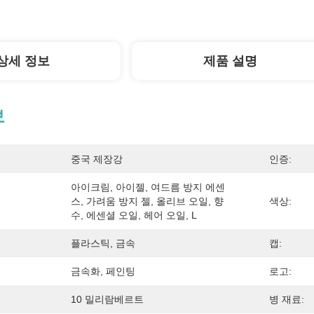
상세 정보
제품 설명
보
중국 제장강
인증:
아이크림, 아이젤, 여드름 방지 에센
스, 가려움 방지 젤, 올리브 오일, 향
색상:
수, 에센셜 오일, 헤어 오일, L
플라스틱, 금속
캡:
금속화, 페인팅
로고:
10 밀리람베르트
병 재료: