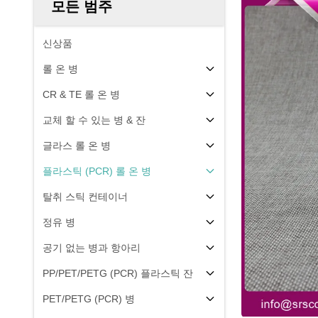
모든 범주
신상품
롤 온 병
CR & TE 롤 온 병
교체 할 수 있는 병 & 잔
글라스 롤 온 병
플라스틱 (PCR) 롤 온 병
탈취 스틱 컨테이너
정유 병
공기 없는 병과 항아리
PP/PET/PETG (PCR) 플라스틱 잔
PET/PETG (PCR) 병