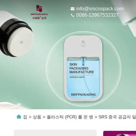
info@srscospack.com
0086-13967532327
집
>
상품
>
플라스틱 (PCR) 롤 온 병
>
SRS 중국 공급자 밀