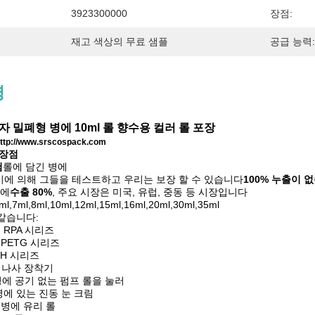
3923300000
장점:
재고 색상의 무료 샘플
공급 능력:
명
자 밀폐형 병에 10ml 롤 향수용 컬러 롤 포장
ttp://www.srscospack.com
 장점
험
롤에 담긴 병에
기에 의해 그들을 테스트하고 우리는 보장 할 수 있습니다
100% 누출이 
병에
수출 80%
, 주요 시장은 미국, 유럽, 중동 등 시장입니다
l,7ml,8ml,10ml,12ml,15ml,16ml,20ml,30ml,35ml
 같습니다:
및 RPA 시리즈
 PETG 시리즈
DH 시리즈
의 나사 장착기
 병에 공기 없는 펌프 롤을 눌러
 병에 있는 진동 눈 크림
의 병에 유리 롤