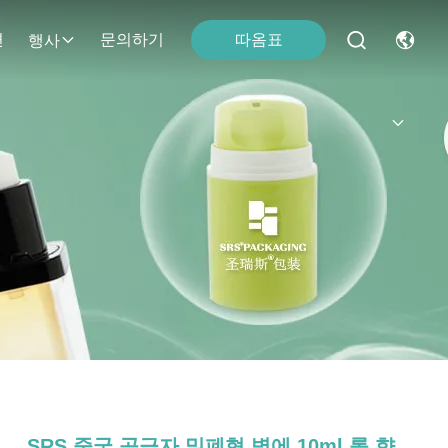
따옴표
면
문의하기
행사
SRS 중국 공급자 밀폐형 병에 10ml 롤 향