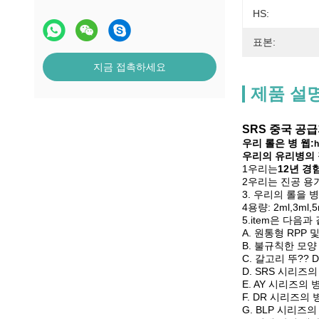
HS:
표본:
지금 접촉하세요
제품 설
SRS 중국 공급
우리 롤은 병 웹:
h
우리의 유리병의
1우리는
12년 경
2우리는 진공 용
3. 우리의 롤을 
4용량: 2ml,3ml,5m
5.item은 다음과
A. 원통형 RPP 
B. 불규칙한 모양
C. 갈고리 뚜?? 
D. SRS 시리즈
E. AY 시리즈의
F. DR 시리즈의
G. BLP 시리즈