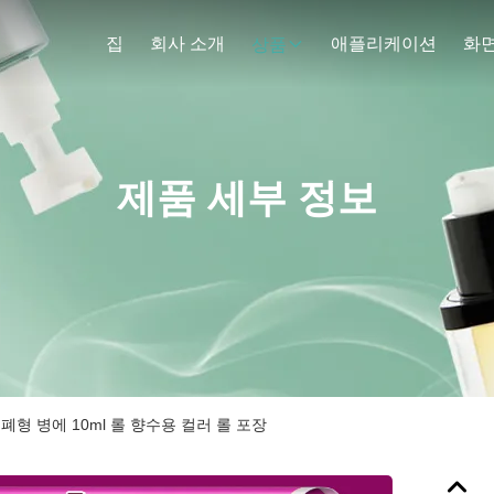
집
회사 소개
애플리케이션
화
상품
제품 세부 정보
폐형 병에 10ml 롤 향수용 컬러 롤 포장