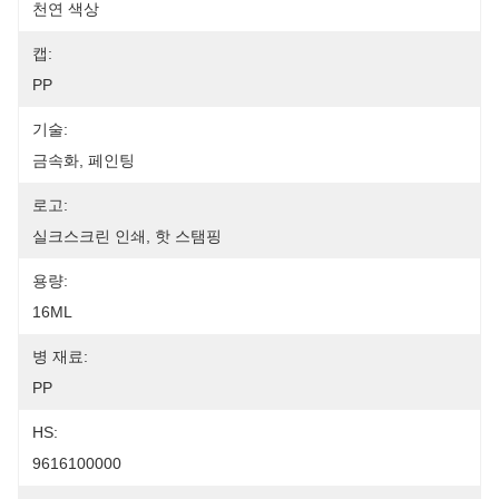
천연 색상
캡:
PP
기술:
금속화, 페인팅
로고:
실크스크린 인쇄, 핫 스탬핑
용량:
16ML
병 재료:
PP
HS:
9616100000