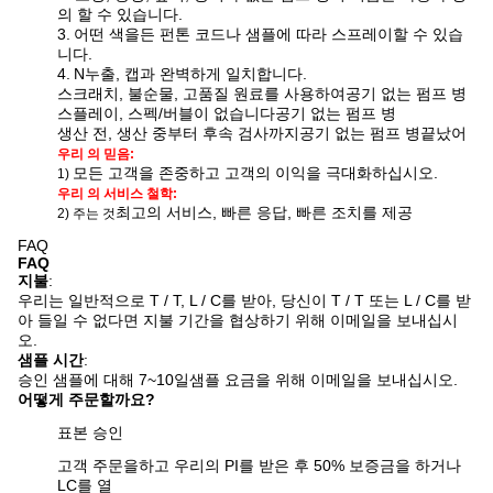
의 할 수 있습니다.
3.
어떤 색을든 펀톤 코드나 샘플에 따라 스프레이할 수 있습
니다.
4.
N
누출, 캡과 완벽하게 일치합니다.
스크래치, 불순물, 고품질 원료를 사용하여
공기 없는 펌프 병
스플레이, 스펙/버블이 없습니다
공기 없는 펌프 병
생산 전, 생산 중부터 후속 검사까지
공기 없는 펌프 병
끝났어
우리 의 믿음:
모든 고객을 존중하고 고객의 이익을 극대화하십시오.
1)
우리 의 서비스 철학:
최고의 서비스, 빠른 응답, 빠른 조치를 제공
2) 주는 것
FAQ
FAQ
지불
:
우리는 일반적으로 T / T, L / C를 받아, 당신이 T / T 또는 L / C를 받
아 들일 수 없다면 지불 기간을 협상하기 위해 이메일을 보내십시
오.
샘플 시간
:
승인 샘플에 대해 7~10일
샘플 요금을 위해 이메일을 보내십시오.
어떻게 주문할까요?
표본 승인
고객 주문을하고 우리의 PI를 받은 후 50% 보증금을 하거나
LC를 열