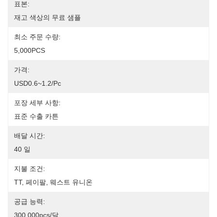
표본:
재고 색상의 무료 샘플
최소 주문 수량:
5,000PCS
가격:
USD0.6~1.2/pc
포장 세부 사항:
표준 수출 카튼
배달 시간:
40 일
지불 조건:
TT, 페이팔, 웨스트 유니온
공급 능력:
300,000pcs/달