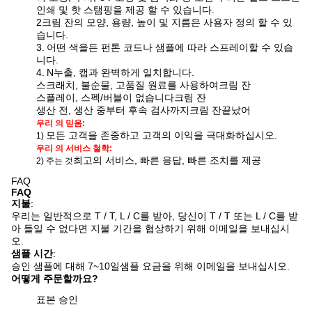
인쇄 및 핫 스탬핑을 제공 할 수 있습니다
.
2크림 잔의 모양, 용량, 높이 및 지름은 사용자 정의 할 수 있
습니다.
3.
어떤 색을든 펀톤 코드나 샘플에 따라 스프레이할 수 있습
니다.
4.
N
누출, 캡과 완벽하게 일치합니다.
스크래치, 불순물, 고품질 원료를 사용하여
크림 잔
스플레이, 스펙/버블이 없습니다
크림 잔
생산 전, 생산 중부터 후속 검사까지
크림 잔
끝났어
우리 의 믿음:
모든 고객을 존중하고 고객의 이익을 극대화하십시오.
1)
우리 의 서비스 철학:
최고의 서비스, 빠른 응답, 빠른 조치를 제공
2) 주는 것
FAQ
FAQ
지불
:
우리는 일반적으로 T / T, L / C를 받아, 당신이 T / T 또는 L / C를 받
아 들일 수 없다면 지불 기간을 협상하기 위해 이메일을 보내십시
오.
샘플 시간
:
승인 샘플에 대해 7~10일
샘플 요금을 위해 이메일을 보내십시오.
어떻게 주문할까요?
표본 승인