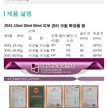
제품 설명
J041-15ml 30ml 50ml 피부 관리 크림 화장품 병
소재
높이 H
직경 D
제1항
부피
안쪽 항아
봉인 디
캡
캔
(mm)
(mm)
리/캡
스크
J041-15
15g
아크릴
아크릴
PP
PE
42
58*51
J041-30
30g
아크릴
아크릴
PP
PE
46
63*56
J041-50
50g
아크릴
아크릴
PP
PE
55
68*60