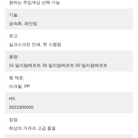
원하는 주입색상 선택 가능
기술:
금속화, 페인팅
로고:
실크스크린 인쇄, 핫 스탬핑
용량:
15 밀리람베르트 30 밀리람베르트 50 밀리람베르트
병 재료:
아크릴, PP
HS:
3923300000
장점:
최상의 가격과 고급 품질