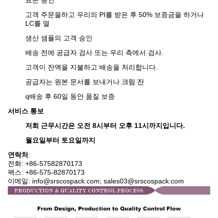
표본 승인
고객 주문을하고 우리의 PI를 받은 후 50% 보증금을 하거나
LC를 열
생산 샘플의 고객 승인
배송 전에 공급자 검사 또는 우리 측에서 검사.
고객이 잔액을 지불하고 배송을 처리합니다.
공급자는 원본 문서를 보내거나
크림 잔
q
배송 후 60일 동안 품질 보증
서비스 통보
저희 근무시간은 오전 8시부터 오후 11시까지입니다.
월요일부터 토요일까지
연락처
:
전화: +86-575
82870173
팩스: +86-575-82870173
이메일: info@srscospack.com; sales03@srscospack.com