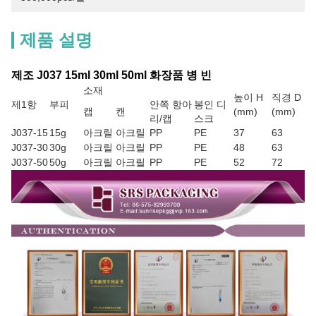
제품 설명
제조 J037 15ml 30ml 50ml 화장품 병 빈
소재
높이 H
직경 D
제1항
부피
안쪽 항아
봉인 디
캡
캔
(mm)
(mm)
리/캡
스크
J037-15
15g
아크릴
아크릴
PP
PE
37
63
J037-30
30g
아크릴
아크릴
PP
PE
48
63
J037-50
50g
아크릴
아크릴
PP
PE
52
72