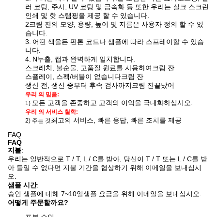
러 코팅, 주사, UV 코팅 및 금속화 등 또한 우리는 실크 스크린
인쇄 및 핫 스탬핑을 제공 할 수 있습니다
.
2크림 잔의 모양, 용량, 높이 및 지름은 사용자 정의 할 수 있
습니다.
3.
어떤 색을든 펀톤 코드나 샘플에 따라 스프레이할 수 있습
니다.
4.
N
누출, 캡과 완벽하게 일치합니다.
스크래치, 불순물, 고품질 원료를 사용하여
크림 잔
스플레이, 스펙/버블이 없습니다
크림 잔
생산 전, 생산 중부터 후속 검사까지
크림 잔
끝났어
우리 의 믿음:
모든 고객을 존중하고 고객의 이익을 극대화하십시오.
1)
우리 의 서비스 철학:
최고의 서비스, 빠른 응답, 빠른 조치를 제공
2) 주는 것
FAQ
FAQ
지불
:
우리는 일반적으로 T / T, L / C를 받아, 당신이 T / T 또는 L / C를 받
아 들일 수 없다면 지불 기간을 협상하기 위해 이메일을 보내십시
오.
샘플 시간
:
승인 샘플에 대해 7~10일
샘플 요금을 위해 이메일을 보내십시오.
어떻게 주문할까요?