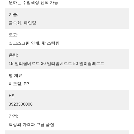
원하는 주입색상 선택 가능
기술:
금속화, 페인팅
로고:
실크스크린 인쇄, 핫 스탬핑
용량:
15 밀리람베르트 30 밀리람베르트 50 밀리람베르트
병 재료:
아크릴, PP
HS:
3923300000
장점:
최상의 가격과 고급 품질