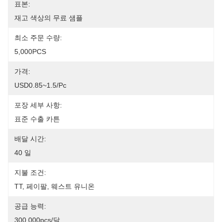
표본:
재고 색상의 무료 샘플
최소 주문 수량:
5,000PCS
가격:
USD0.85~1.5/pc
포장 세부 사항:
표준 수출 카튼
배달 시간:
40 일
지불 조건:
TT, 페이팔, 웨스트 유니온
공급 능력:
300,000pcs/달