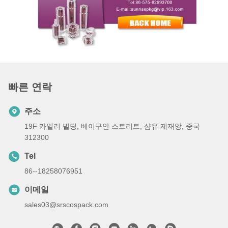
빠른 연락
주소
19F 카일리 빌딩, 베이구안 스트리트, 샴유 제재앙, 중국
312300
Tel
86--18258076951
이메일
sales03@srscospack.com