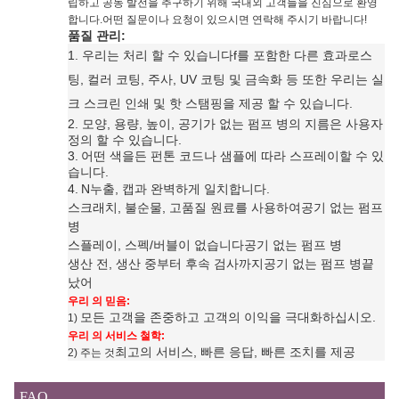
립하고 공동 발전을 추구하기 위해 국내외 고객들을 진심으로 환영
합니다.어떤 질문이나 요청이 있으시면 연락해 주시기 바랍니다!
품질 관리:
1. 우리는 처리 할 수 있습니다
f를 포함한 다른 효과
로스
팅, 컬러 코팅, 주사, UV 코팅 및 금속화 등 또한 우리는 실
크 스크린 인쇄 및 핫 스탬핑을 제공 할 수 있습니다
.
2. 모양, 용량, 높이, 공기가 없는 펌프 병의 지름은 사용자
정의 할 수 있습니다.
3.
어떤 색을든 펀톤 코드나 샘플에 따라 스프레이할 수 있
습니다.
4.
N
누출, 캡과 완벽하게 일치합니다.
스크래치, 불순물, 고품질 원료를 사용하여
공기 없는 펌프
병
스플레이, 스펙/버블이 없습니다
공기 없는 펌프 병
생산 전, 생산 중부터 후속 검사까지
공기 없는 펌프 병
끝
났어
우리 의 믿음:
모든 고객을 존중하고 고객의 이익을 극대화하십시오.
1)
우리 의 서비스 철학:
최고의 서비스, 빠른 응답, 빠른 조치를 제공
2) 주는 것
FAQ