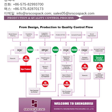
전화: +86-575-82993700
팩스: +86-575-82870173
이메일: info@srscospack.com; sales05@srscospack.com