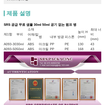
제품 설명
SRS 공급 무료 샘플 30ml 50ml 공기 없는 펌프 병
소재
최대 너
높이 H
제1항
부피
비
어깨/칼
(mm)
병
내부 방광
피스톤
(mm)
라
A093-30
30ml
ABS
아크릴
PP
PE
130
43
A093-50
50ml
ABS
아크릴
PP
PE
168
43