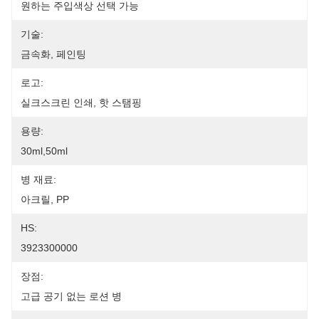
원하는 주입색상 선택 가능
기술:
금속화, 페인팅
로고:
실크스크린 인쇄, 핫 스탬핑
용량:
30ml,50ml
병 재료:
아크릴, PP
HS:
3923300000
장점:
고급 공기 없는 로션 병