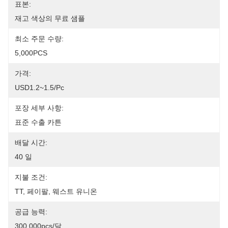
표본:
재고 색상의 무료 샘플
최소 주문 수량:
5,000PCS
가격:
USD1.2~1.5/pc
포장 세부 사항:
표준 수출 카튼
배달 시간:
40 일
지불 조건:
TT, 페이팔, 웨스트 유니온
공급 능력:
300,000pcs/달