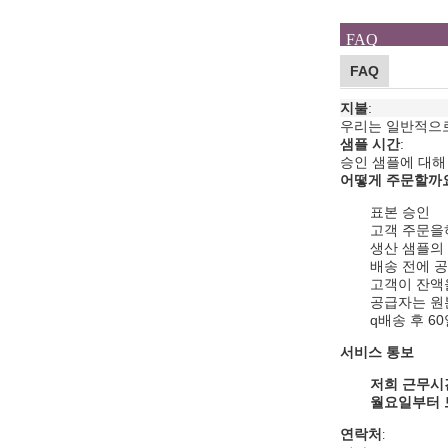
FAQ
FAQ
지불
:
우리는 일반적으로 T
샘플 시간
:
승인 샘플에 대해 
어떻게 주문할까
표본 승인
고객 주문을하
생산 샘플의
배송 전에 공
고객이 잔액
공급자는 원
q
배송 후 6
서비스 통보
저희 근무시
월요일부터
연락처
: