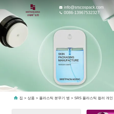
info@srscospack.com
0086-13967532327
집
>
상품
>
플라스틱 분무기 병
>
SRS 플라스틱 컬러 개인 