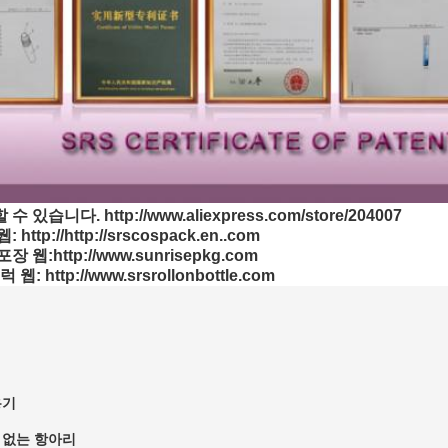
있습니다. http://www.aliexpress.com/store/204007
ttp://http://srscospack.en..com
웹:http://www.sunrisepkg.com
: http://www.srsrollonbottle.com
용기
 없는 항아리