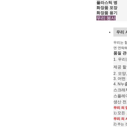
플라스틱 병
화장품 포장
화장품 용기
우리 봉사
우리 
우리는 
면 연락해
품질 관
1. 우
제공 할
2. 모
3.
어떤
4.
N
누출
스크래치
스플레이
생산 전
우리 의 
모든
1)
우리 의 
2) 주는 