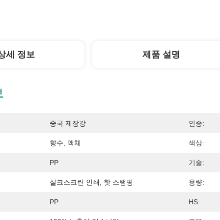
상세 정보
제품 설명
보
중국 제장강
인증:
향수, 액체
색상:
PP
기술:
실크스크린 인쇄, 핫 스탬핑
용량:
PP
HS: