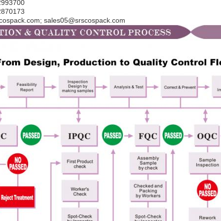
2993700
2870173
ospack.com; sales05@srscospack.com