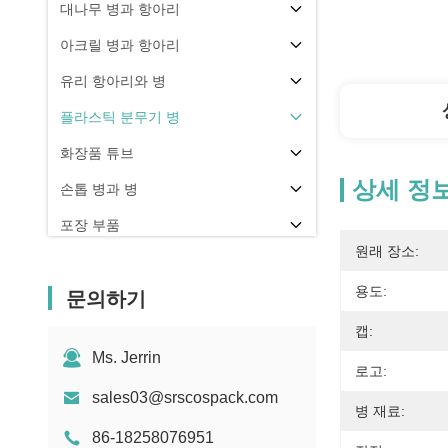
대나무 병과 항아리
아크릴 병과 항아리
유리 항아리와 병
플라스틱 분무기 병
화장품 튜브
상세 정
손톱 병과 병
포장 부품
원래 장소:
기타
용도:
문의하기
캡:
Ms. Jerrin
로고:
sales03@srscospack.com
병 재료:
86-18258076951