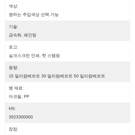
색상:
원하는 주입색상 선택 가능
기술:
금속화, 페인팅
로고:
실크스크린 인쇄, 핫 스탬핑
용량:
15 밀리람베르트 30 밀리람베르트 50 밀리람베르트
병 재료:
아크릴, PP
HS:
3923300000
장점: