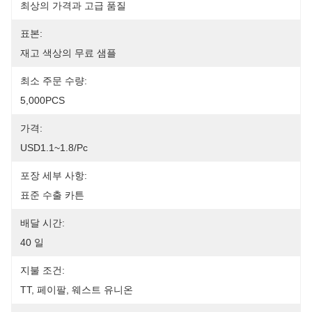
최상의 가격과 고급 품질
표본:
재고 색상의 무료 샘플
최소 주문 수량:
5,000PCS
가격:
USD1.1~1.8/pc
포장 세부 사항:
표준 수출 카튼
배달 시간:
40 일
지불 조건:
TT, 페이팔, 웨스트 유니온