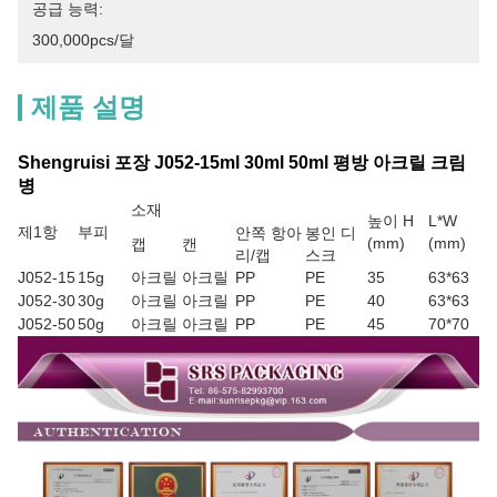
공급 능력:
300,000pcs/달
제품 설명
Shengruisi 포장 J052-15ml 30ml 50ml 평방 아크릴 크림
병
소재
높이 H
L*W
제1항
부피
안쪽 항아
봉인 디
(mm)
(mm)
캡
캔
리/캡
스크
J052-15
15g
아크릴
아크릴
PP
PE
35
63*63
J052-30
30g
아크릴
아크릴
PP
PE
40
63*63
J052-50
50g
아크릴
아크릴
PP
PE
45
70*70