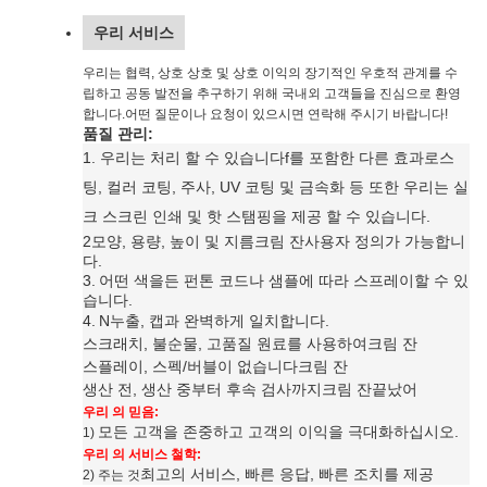
우리 서비스
우리는 협력, 상호 상호 및 상호 이익의 장기적인 우호적 관계를 수
립하고 공동 발전을 추구하기 위해 국내외 고객들을 진심으로 환영
합니다.어떤 질문이나 요청이 있으시면 연락해 주시기 바랍니다!
품질 관리:
1. 우리는 처리 할 수 있습니다
f를 포함한 다른 효과
로스
팅, 컬러 코팅, 주사, UV 코팅 및 금속화 등 또한 우리는 실
크 스크린 인쇄 및 핫 스탬핑을 제공 할 수 있습니다
.
2모양, 용량, 높이 및 지름
크림 잔
사용자 정의가 가능합니
다.
3.
어떤 색을든 펀톤 코드나 샘플에 따라 스프레이할 수 있
습니다.
4.
N
누출, 캡과 완벽하게 일치합니다.
스크래치, 불순물, 고품질 원료를 사용하여
크림 잔
스플레이, 스펙/버블이 없습니다
크림 잔
생산 전, 생산 중부터 후속 검사까지
크림 잔
끝났어
우리 의 믿음:
모든 고객을 존중하고 고객의 이익을 극대화하십시오.
1)
우리 의 서비스 철학:
최고의 서비스, 빠른 응답, 빠른 조치를 제공
2) 주는 것