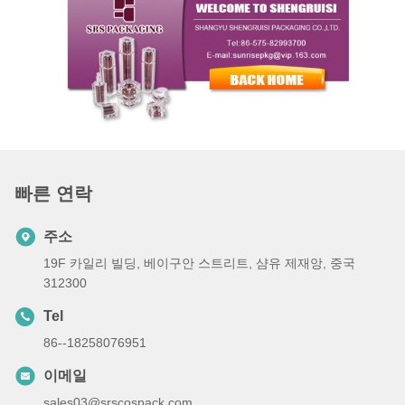
빠른 연락
주소
19F 카일리 빌딩, 베이구안 스트리트, 샴유 제재앙, 중국
312300
Tel
86--18258076951
이메일
sales03@srscospack.com