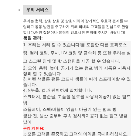
우리 서비스
우리는 협력, 상호 상호 및 상호 이익의 장기적인 우호적 관계를 수
립하고 공동 발전을 추구하기 위해 국내외 고객들을 진심으로 환영
합니다.어떤 질문이나 요청이 있으시면 연락해 주시기 바랍니다!
품질 관리:
1. 우리는 처리 할 수 있습니다
f를 포함한 다른 효과
로스
팅, 컬러 코팅, 주사, UV 코팅 및 금속화 등 또한 우리는 실
크 스크린 인쇄 및 핫 스탬핑을 제공 할 수 있습니다
.
2. 모양, 용량, 높이, 공기가 없는 펌프 병의 지름은 사용자
정의 할 수 있습니다.
3.
어떤 색을든 펀톤 코드나 샘플에 따라 스프레이할 수 있
습니다.
4.
N
누출, 캡과 완벽하게 일치합니다.
스크래치, 불순물, 고품질 원료를 사용하여
공기 없는 펌프
병
스플레이, 스펙/버블이 없습니다
공기 없는 펌프 병
생산 전, 생산 중부터 후속 검사까지
공기 없는 펌프 병
끝
났어
우리 의 믿음:
모든 고객을 존중하고 고객의 이익을 극대화하십시오.
1)