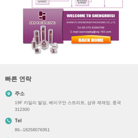
빠른 연락
주소
19F 카일리 빌딩, 베이구안 스트리트, 샴유 제재앙, 중국
312300
Tel
86--18258076951