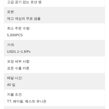
고급 공기 없는 로션 병
표본:
재고 색상의 무료 샘플
최소 주문 수량:
5,000PCS
가격:
USD1.1~1.8/pc
포장 세부 사항:
표준 수출 카튼
배달 시간:
40 일
지불 조건:
TT, 페이팔, 웨스트 유니온