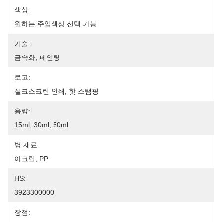
색상:
원하는 주입색상 선택 가능
기술:
금속화, 페인팅
로고:
실크스크린 인쇄, 핫 스탬핑
용량:
15ml, 30ml, 50ml
병 재료:
아크릴, PP
HS:
3923300000
장점: