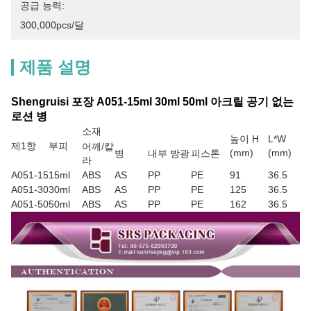
공급 능력:
300,000pcs/달
제품 설명
Shengruisi 포장 A051-15ml 30ml 50ml 아크릴 공기 없는
로션 병
소재
높이 H
L*W
제1항
부피
어깨/칼
(mm)
(mm)
병
내부 방광
피스톤
라
A051-15
15ml
ABS
AS
PP
PE
91
36.5
A051-30
30ml
ABS
AS
PP
PE
125
36.5
A051-50
50ml
ABS
AS
PP
PE
162
36.5