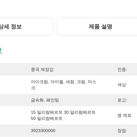
상세 정보
제품 설명
보
중국 제장강
인증:
아이크림, 아이젤, 세럼, 크림, 마스
색상:
크
금속화, 페인팅
로고:
15 밀리람베르트 30 밀리람베르트 
병 재료:
50 밀리람베르트
3923300000
장점: