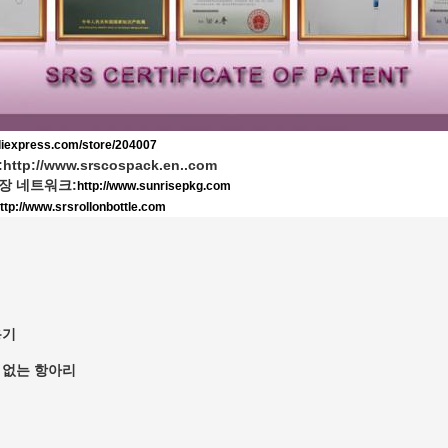
aliexpress.com/store/204007
:
http://www.srscospack.en..com
장 네트워크:
http://www.sunrisepkg.com
ttp://www.srsrollonbottle.com
용기
 없는 항아리