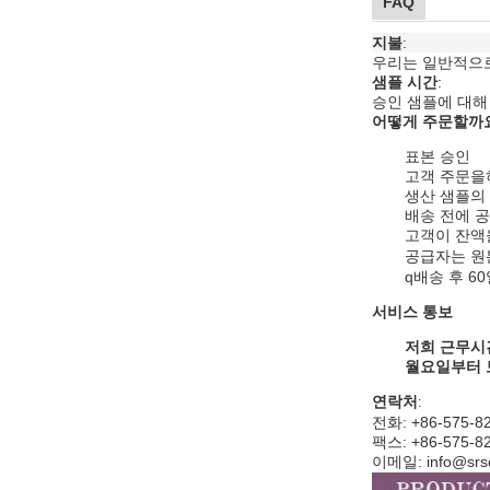
FAQ
지불
:
우리는 일반적으로 T
샘플 시간
:
승인 샘플에 대해 
어떻게 주문할까
표본 승인
고객 주문을하
생산 샘플의
배송 전에 공
고객이 잔액
공급자는 원
q
배송 후 6
서비스 통보
저희 근무시
월요일부터
연락처
:
전화: +86-575-8
팩스: +86-575-8
이메일: info@srsc