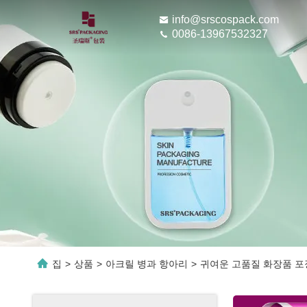
info@srscospack.com
0086-13967532327
집
>
상품
>
아크릴 병과 항아리
>
귀여운 고품질 화장품 포