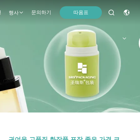
따옴표
면
문의하기
행사
귀여운 고품질 화장품 포장 좋은 가격 크