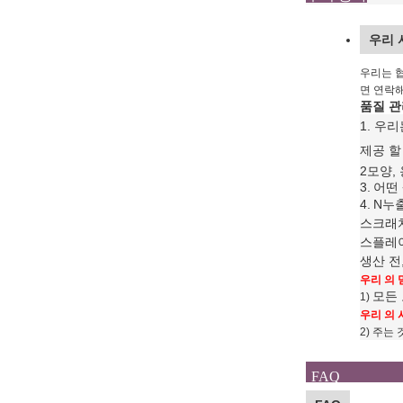
우리 
우리는 
면 연락해
품질 관
1. 우
제공 할
2모양,
3.
어떤
4.
N
누출
스크래치
스플레이
생산 전
우리 의 
모든
1)
우리 의 
2) 주는 
FAQ